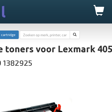
l
 cartridge
e toners voor Lexmark 40
9 1382925