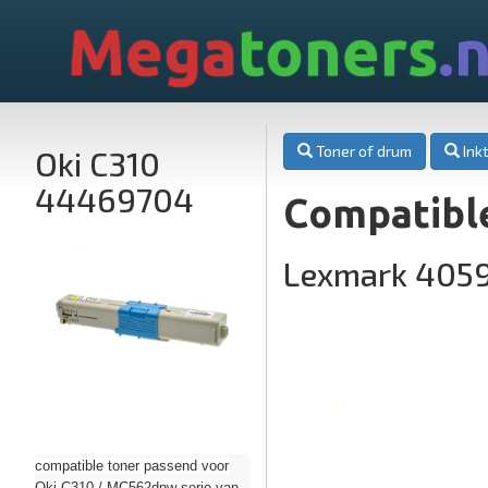
Mega
toners
.n
Toner of drum
Inkt
Oki C310
44469704
Compatibl
Lexmark 405
compatible toner passend voor
Oki C310 / MC562dnw serie van