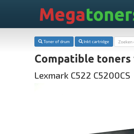
Mega
toner
Toner of drum
Inkt cartridge
Compatible toners
Lexmark C522 C5200CS