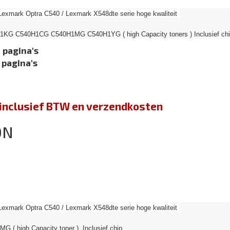
Lexmark Optra C540 / Lexmark X548dte serie hoge kwaliteit
1KG C540H1CG C540H1MG C540H1YG ( high Capacity toners ) Inclusief ch
 pagina's
 pagina's
jn inclusief BTW en verzendkosten
0N
Lexmark Optra C540 / Lexmark X548dte serie hoge kwaliteit
G ( high Capacity toner ) Inclusief chip