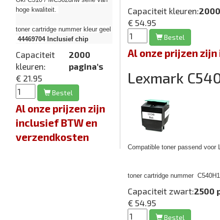
Capaciteit kleuren:
2000
hoge kwaliteit.
€ 54.95
toner cartridge nummer kleur geel
Bestel
44469704
Inclusief chip
Al onze prijzen zi
Capaciteit
2000
kleuren:
pagina's
Lexmark C54
€ 21.95
Bestel
Al onze prijzen zijn
inclusief BTW en
verzendkosten
Compatible toner passend voor 
toner cartridge nummer
C540H1K
Capaciteit zwart:
2500 
€ 54.95
Bestel