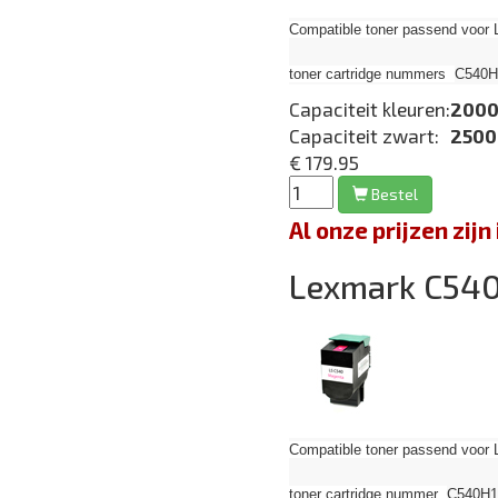
Compatible toner passend voor 
toner cartridge nummers
C540H
Capaciteit kleuren:
2000
Capaciteit zwart:
2500
€ 179.95
Bestel
Al onze prijzen zi
Lexmark C54
Compatible toner passend voor 
toner cartridge nummer
C540H1M