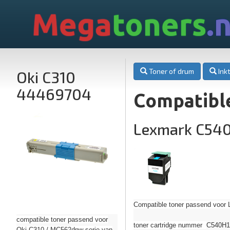
Mega
toners
.n
Toner of drum
Inkt
Oki C310
44469704
Compatibl
Lexmark C54
Compatible toner passend voor 
compatible toner passend voor
toner cartridge nummer
C540H1C
Oki C310 / MC562dnw serie van