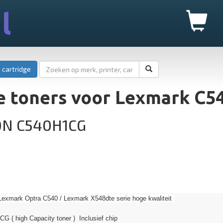
l
 cartridge
e toners voor Lexmark C5
0N C540H1CG
Lexmark Optra C540 / Lexmark X548dte serie hoge kwaliteit
G ( high Capacity toner ) Inclusief chip