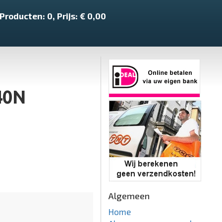
Producten:
0
, Prijs: €
0,00
40N
Algemeen
Home