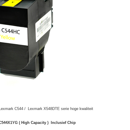
 Lexmark C544 / Lexmark X548DTE serie hoge kwaliteit
544X1YG ( High Capacity ) Inclusief Chip