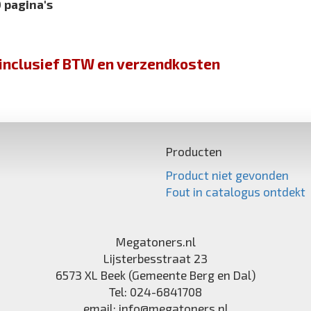
 pagina's
jn inclusief BTW en verzendkosten
Producten
Product niet gevonden
Fout in catalogus ontdekt
Megatoners.nl
Lijsterbesstraat 23
6573 XL
Beek (Gemeente Berg en Dal)
Tel:
024-6841708
email:
info@megatoners.nl