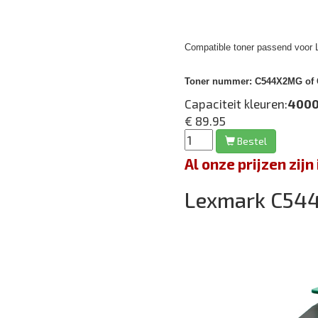
Compatible toner passend voor
Toner nummer:
C544X2MG of C
Capaciteit kleuren:
4000
€ 89.95
Bestel
Al onze prijzen zi
Lexmark C54