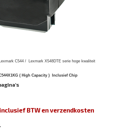
 Lexmark C544 / Lexmark X548DTE serie hoge kwaliteit
544X1KG ( High Capacity ) Inclusief Chip
pagina's
jn inclusief BTW en verzendkosten
4