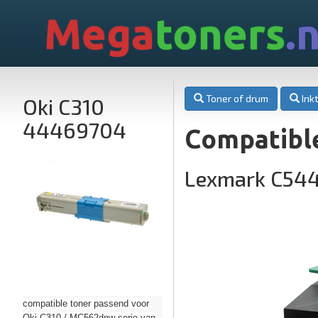
Mega
toners
.n
Toner of drum
Inkt
Oki C310
44469704
Compatibl
Lexmark C54
compatible toner passend voor
Oki C310 / MC562dnw serie van