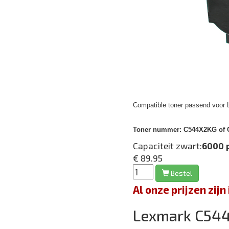
Compatible toner passend voor
Toner nummer:
C544X2KG of C
Capaciteit zwart:
6000 
€ 89.95
Bestel
Al onze prijzen zi
Lexmark C54