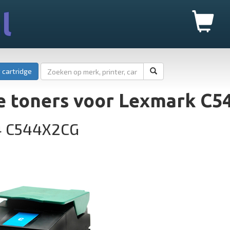
l
 cartridge
e toners voor Lexmark C5
4 C544X2CG