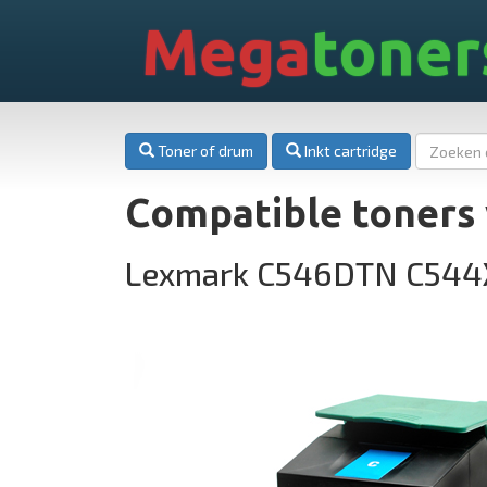
Mega
toner
Toner of drum
Inkt cartridge
Compatible toners
Lexmark C546DTN C54