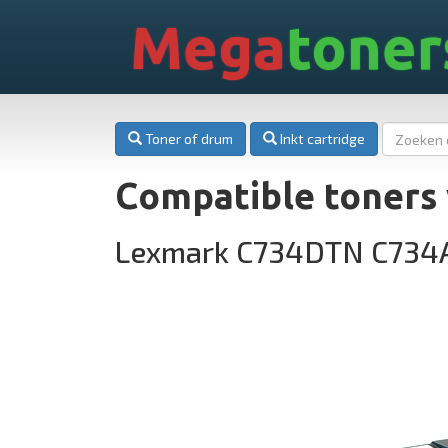
Mega
toner
Toner of drum
Inkt cartridge
Compatible toners
Lexmark C734DTN C734