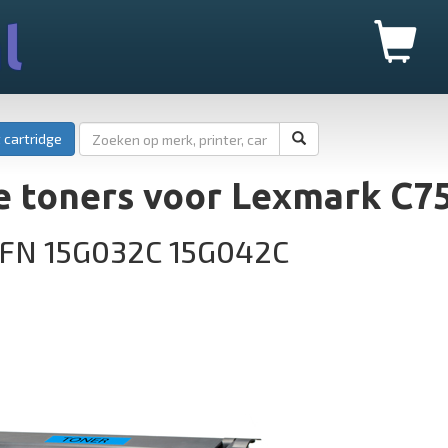
l
 cartridge
e toners voor Lexmark C7
2FN 15G032C 15G042C