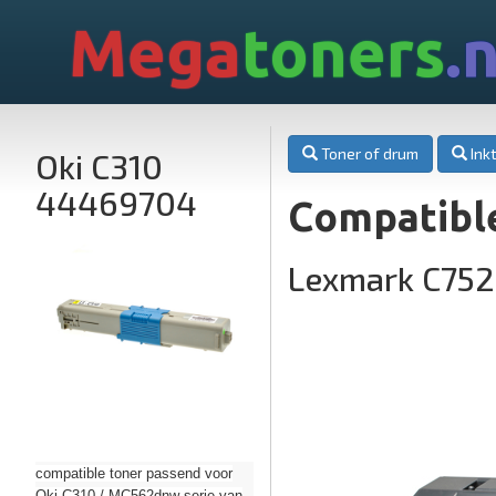
Mega
toners
.n
Toner of drum
Inkt
Oki C310
44469704
Compatibl
Lexmark C75
compatible toner passend voor
Oki C310 / MC562dnw serie van