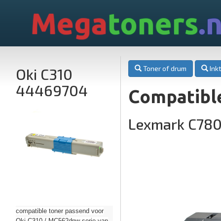
Mega
toners
.n
Toner of drum
Inkt
Oki C310
44469704
Compatibl
Lexmark C78
compatible toner passend voor
Oki C310 / MC562dnw serie van