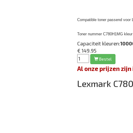
Compatible toner passend voor 
Toner nummer C780H1MG kleur 
Capaciteit kleuren:
1000
€ 149.95
Bestel
Al onze prijzen zi
Lexmark C78