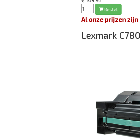
€ 149.95
Bestel
Al onze prijzen zi
Lexmark C78