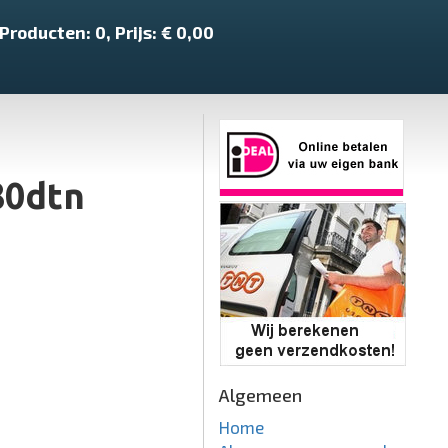
Producten:
0
, Prijs: €
0,00
80dtn
Algemeen
Home