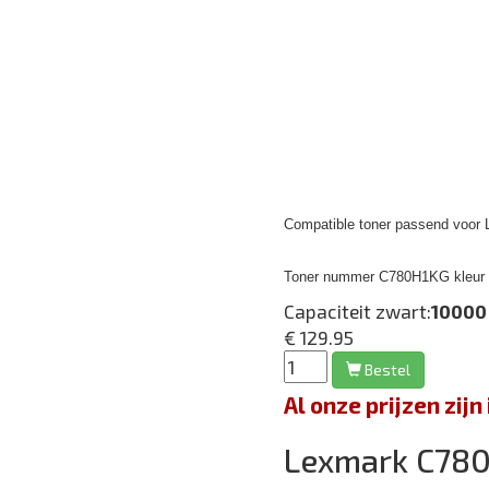
Compatible toner passend voor 
Toner nummer C780H1KG kleur z
Capaciteit zwart:
10000
€ 129.95
Bestel
Al onze prijzen zi
Lexmark C78