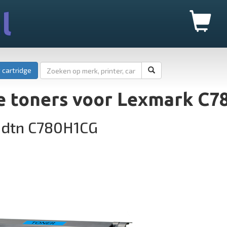
l
 cartridge
e toners voor Lexmark C7
0dtn C780H1CG