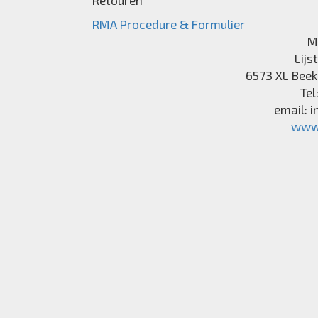
Retouren
RMA Procedure & Formulier
M
Lijs
6573 XL
Beek
Tel
email:
i
www.