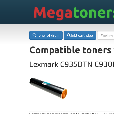
Mega
toner
Toner of drum
Inkt cartridge
Compatible toners
Lexmark C935DTN C93