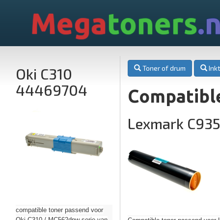
Mega
toners
.n
Toner of drum
Inkt
Oki C310
44469704
Compatibl
Lexmark C93
compatible toner passend voor
Oki C310 / MC562dnw serie van