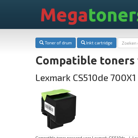
Mega
toner
Toner of drum
Inkt cartridge
Compatible toners
Lexmark CS510de 700X1