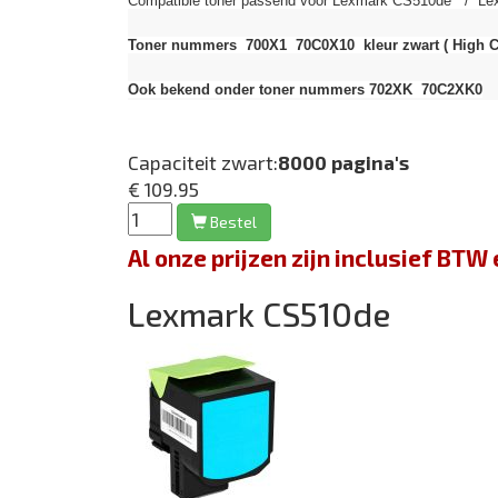
Compatible toner passend voor Lexmark CS510de / Lex
Toner nummers 700X1 70C0X10 kleur zwart
( High C
Ook bekend onder toner nummers 702XK 70C2XK0
Capaciteit zwart:
8000 pagina's
€ 109.95
Bestel
Al onze prijzen zijn inclusief BT
Lexmark CS510de