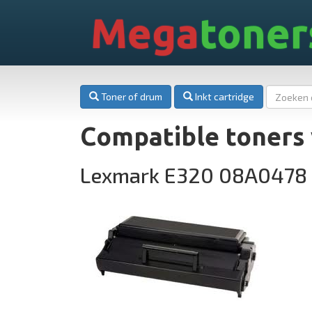
Mega
toner
Toner of drum
Inkt cartridge
Compatible toners
Lexmark E320 08A0478