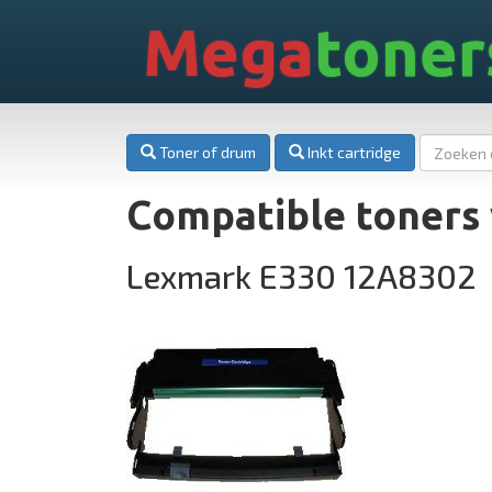
Mega
toner
Toner of drum
Inkt cartridge
Compatible toners
Lexmark E330 12A8302