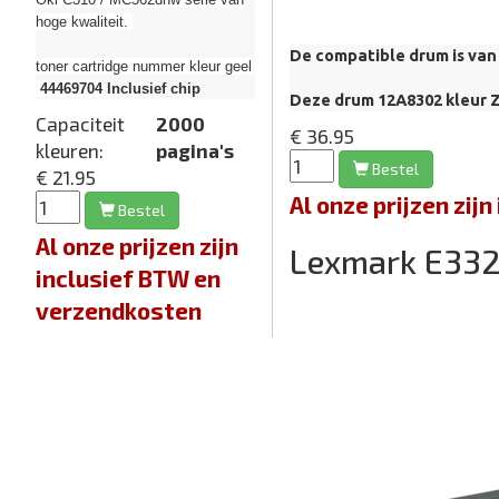
hoge kwaliteit.
De compatible drum is van 
toner cartridge nummer kleur geel
44469704
Inclusief chip
Deze drum 12A8302
kleur Z
Capaciteit
2000
€ 36.95
kleuren:
pagina's
Bestel
€ 21.95
Al onze prijzen zi
Bestel
Al onze prijzen zijn
Lexmark E33
inclusief BTW en
verzendkosten