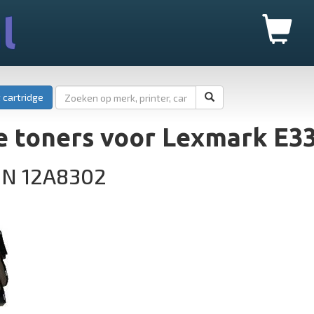
l
 cartridge
e toners voor Lexmark E3
2N 12A8302