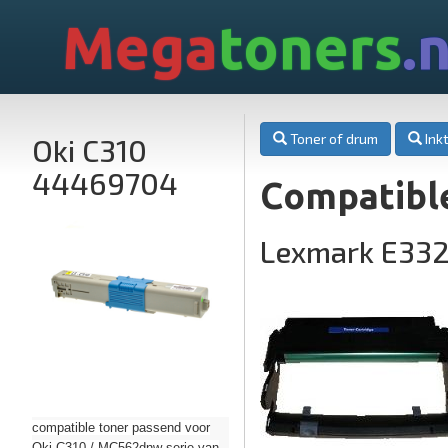
Mega
toners
.n
Toner of drum
Inkt
Oki C310
44469704
Compatibl
Lexmark E33
compatible toner passend voor
Oki C310 / MC562dnw serie van