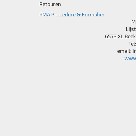
Retouren
RMA Procedure & Formulier
M
Lijs
6573 XL
Beek
Tel
email:
i
www.