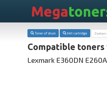
Mega
toner
Toner of drum
Inkt cartridge
Compatible toners
Lexmark E360DN E260A