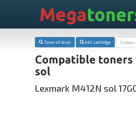
Mega
toner
Toner of drum
Inkt cartridge
Compatible toners
sol
Lexmark M412N sol 17G