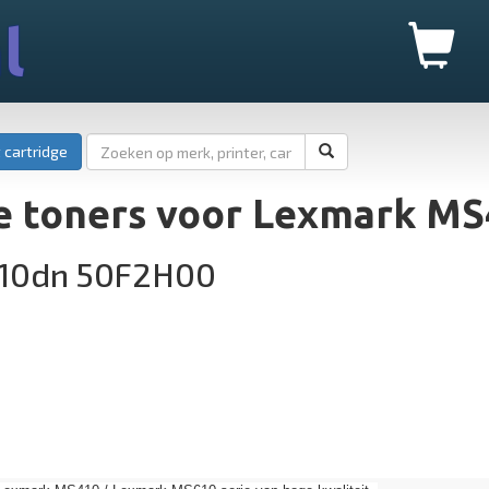
l
 cartridge
e toners voor Lexmark M
10dn 50F2H00