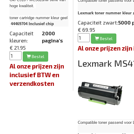
Compatible toner passend voor
hoge kwaliteit.
Lexmark toner nummer kleur 
toner cartridge nummer kleur geel
Capaciteit zwart:
5000 
44469704
Inclusief chip
€ 69.95
Capaciteit
2000
Bestel
kleuren:
pagina's
Al onze prijzen zi
€ 21.95
Bestel
Lexmark MS4
Al onze prijzen zijn
inclusief BTW en
verzendkosten
Compatible toner passend voor