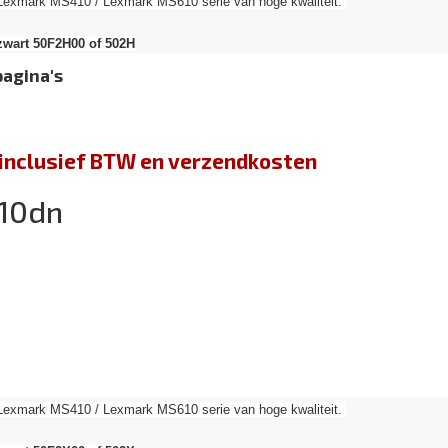
 Lexmark MS410 / Lexmark MS610 serie van hoge kwaliteit.
zwart 50F2H00 of 502H
pagina's
jn inclusief BTW en verzendkosten
10dn
 Lexmark MS410 / Lexmark MS610 serie van hoge kwaliteit.