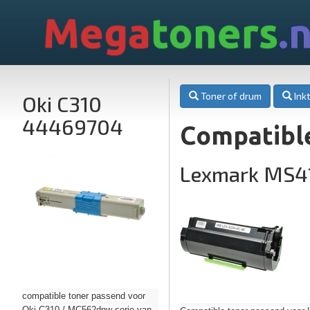
Mega
toners
.n
Toner of drum
Inkt
Oki C310
44469704
Compatibl
Lexmark MS4
compatible toner passend voor
Oki C310 / MC562dnw serie van