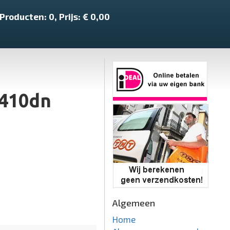
Producten:
0
, Prijs: €
0,00
S410dn
Algemeen
Home