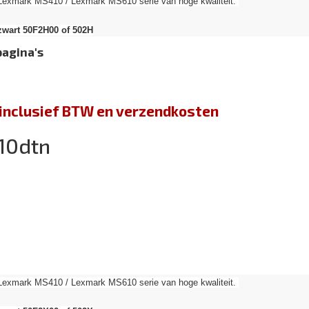
 Lexmark MS410 / Lexmark MS610 serie van hoge kwaliteit.
zwart 50F2H00 of 502H
pagina's
jn inclusief BTW en verzendkosten
10dtn
 Lexmark MS410 / Lexmark MS610 serie van hoge kwaliteit.