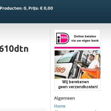
Producten:
0
, Prijs: €
0,00
S610dtn
Algemeen
Home