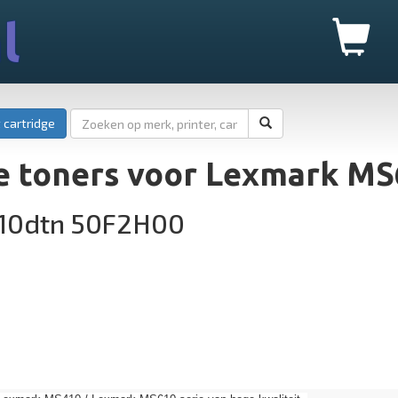
l
 cartridge
e toners voor Lexmark M
10dtn 50F2H00