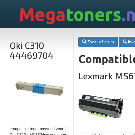
Mega
toners
.n
Toner of drum
Inkt
Oki C310
44469704
Compatibl
Lexmark MS6
compatible toner passend voor
Oki C310 / MC562dnw serie van