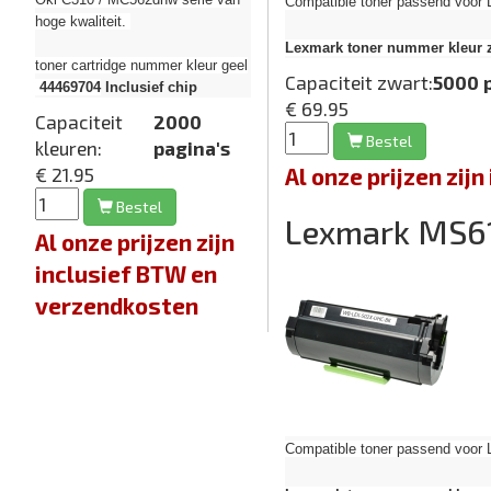
Compatible toner passend voor
hoge kwaliteit.
Lexmark toner nummer kleur 
toner cartridge nummer kleur geel
Capaciteit zwart:
5000 
44469704
Inclusief chip
€ 69.95
Capaciteit
2000
Bestel
kleuren:
pagina's
Al onze prijzen zi
€ 21.95
Bestel
Lexmark MS6
Al onze prijzen zijn
inclusief BTW en
verzendkosten
Compatible toner passend voor