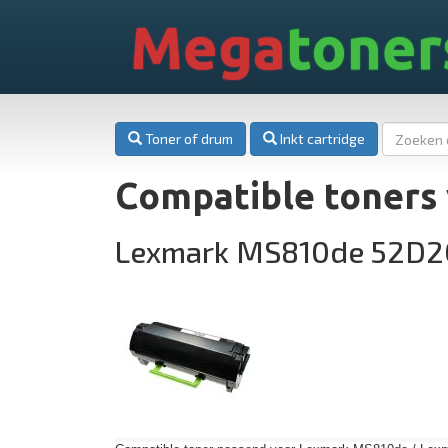
Mega
toner
Toner of drum
Inkt cartridge
Compatible toners
Lexmark MS810de 52D