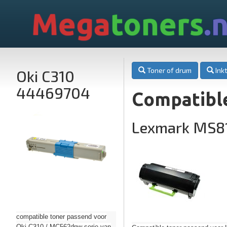
Mega
toners
.n
Toner of drum
Inkt
Oki C310
44469704
Compatibl
Lexmark MS8
compatible toner passend voor
Oki C310 / MC562dnw serie van