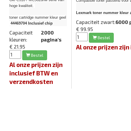
Compatible toner passend voor
hoge kwaliteit.
Lexmark toner nummer kleur z
toner cartridge nummer kleur geel
Capaciteit zwart:
6000 
44469704
Inclusief chip
€ 99.95
Capaciteit
2000
Bestel
kleuren:
pagina's
Al onze prijzen zi
€ 21.95
Bestel
Al onze prijzen zijn
inclusief BTW en
verzendkosten