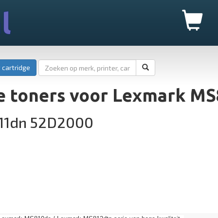
l
 cartridge
e toners voor Lexmark M
11dn 52D2000