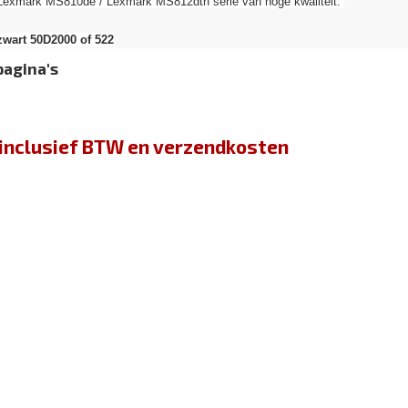
 Lexmark MS810de / Lexmark MS812dtn serie van hoge kwaliteit.
wart 50D2000 of 522
pagina's
jn inclusief BTW en verzendkosten