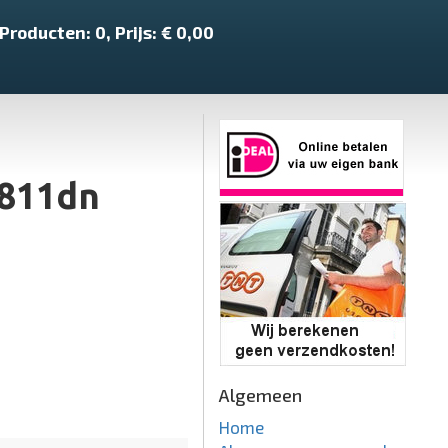
Producten:
0
, Prijs: €
0,00
S811dn
Algemeen
Home