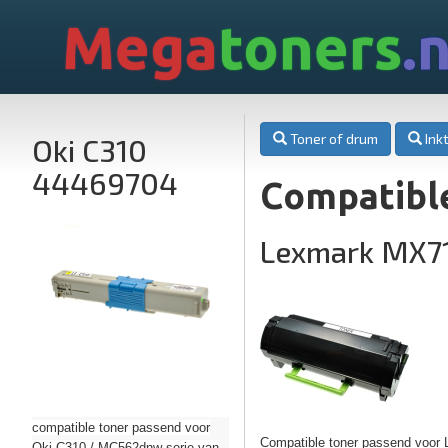
Mega
toners
.n
Toner of drum
Inkt
Oki C310
44469704
Compatibl
Lexmark MX7
compatible toner passend voor
Compatible toner passend voor
Oki C310 / MC562dnw serie van