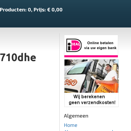
Producten:
0
, Prijs: €
0,00
X710dhe
Algemeen
Home