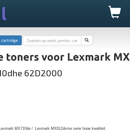
l
 cartridge
e toners voor Lexmark M
10dhe 62D2000
 Lexmark MX710de / Lexmark MX812dxme serie hoge kwaliteit