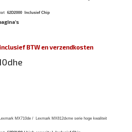
wart
62D2000 Inclusief Chip
pagina's
jn inclusief BTW en verzendkosten
10dhe
 Lexmark MX710de / Lexmark MX812dxme serie hoge kwaliteit