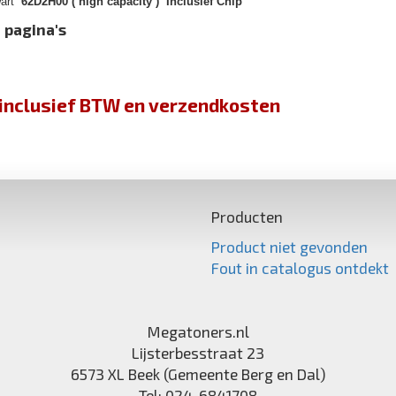
wart
62D2H00 ( high capacity ) Inclusief Chip
 pagina's
jn inclusief BTW en verzendkosten
Producten
Product niet gevonden
Fout in catalogus ontdekt
Megatoners.nl
Lijsterbesstraat 23
6573 XL
Beek (Gemeente Berg en Dal)
Tel:
024-6841708