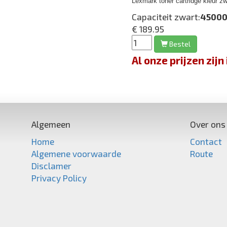
Lexmark toner cartridge kleur z
Capaciteit zwart:
45000
€ 189.95
Bestel
Al onze prijzen zi
Algemeen
Over ons
Home
Contact
Algemene voorwaarde
Route
Disclamer
Privacy Policy