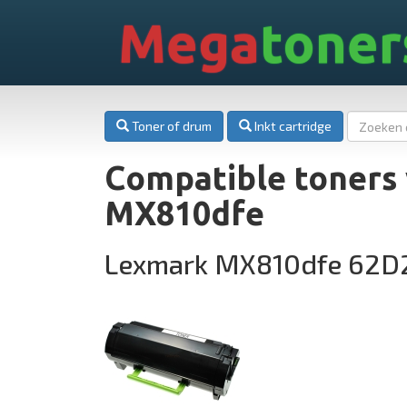
Mega
toner
Toner of drum
Inkt cartridge
Compatible toners
MX810dfe
Lexmark MX810dfe 62