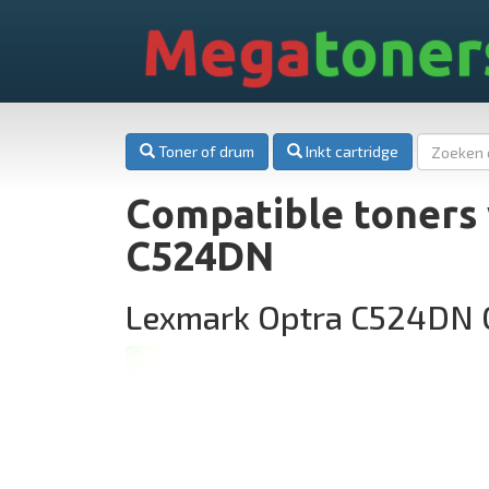
Mega
toner
Toner of drum
Inkt cartridge
Compatible toners
C524DN
Lexmark Optra C524DN