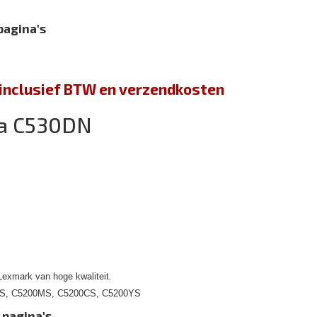
pagina's
jn inclusief BTW en verzendkosten
ra C530DN
Lexmark van hoge kwaliteit.
00KS, C5200MS, C5200CS, C5200YS
 pagina's