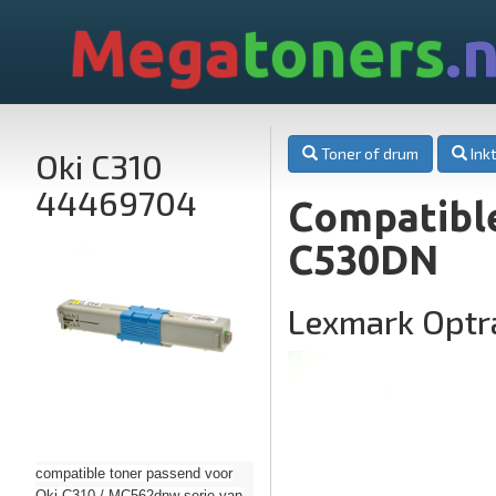
Mega
toners
.n
Toner of drum
Inkt
Oki C310
44469704
Compatibl
C530DN
Lexmark Opt
compatible toner passend voor
Oki C310 / MC562dnw serie van