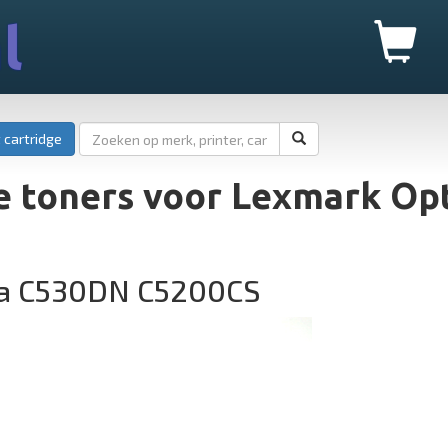
l
 cartridge
e toners voor Lexmark Op
ra C530DN C5200CS