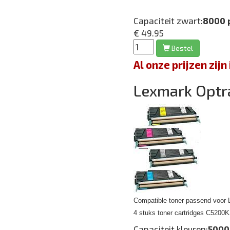
Capaciteit zwart:
8000 
€ 49.95
Bestel
Al onze prijzen zi
Lexmark Opt
Compatible toner passend voor 
4 stuks toner cartridges C52
Capaciteit kleuren:
5000