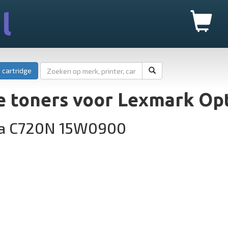
l
 cartridge
e toners voor Lexmark Op
ra C720N 15W0900