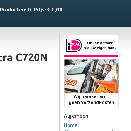
Producten:
0
, Prijs: €
0,00
tra C720N
Algemeen
Home