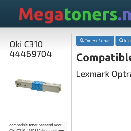
Mega
toners
.n
Toner of drum
Inkt
Oki C310
44469704
Compatibl
Lexmark Opt
compatible toner passend voor
Oki C310 / MC562dnw serie van