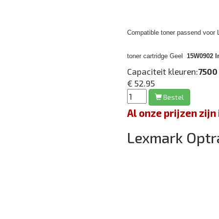
Compatible toner passend voor
toner cartridge Geel
15W0902 In
Capaciteit kleuren:
7500
€ 52.95
Bestel
Al onze prijzen zi
Lexmark Optr