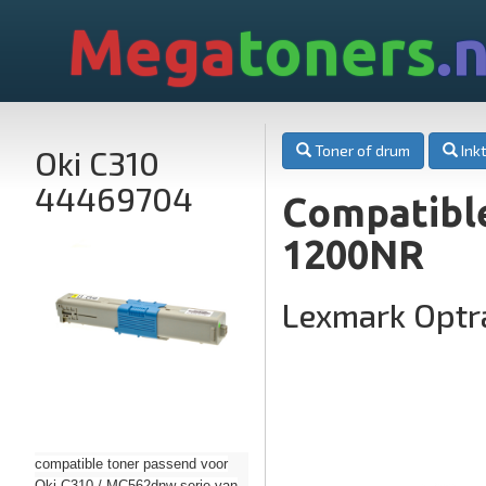
Mega
toners
.n
Toner of drum
Inkt
Oki C310
44469704
Compatible
1200NR
Lexmark Optr
compatible toner passend voor
Oki C310 / MC562dnw serie van