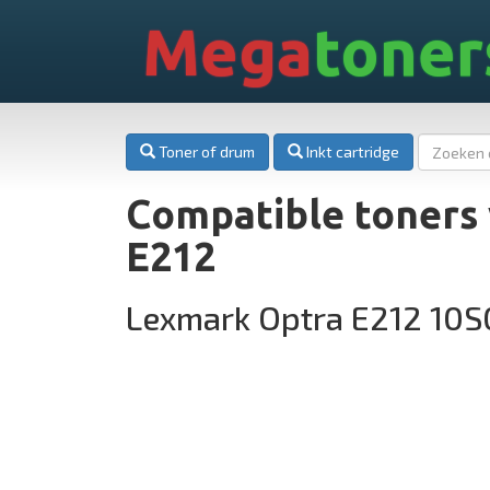
Mega
toner
Toner of drum
Inkt cartridge
Compatible toners
E212
Lexmark Optra E212 10S