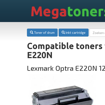
Mega
toner
Toner of drum
Inkt cartridge
Compatible toners
E220N
Lexmark Optra E220N 1