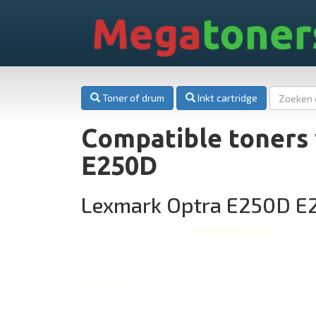
Mega
toner
Toner of drum
Inkt cartridge
Compatible toners
E250D
Lexmark Optra E250D E