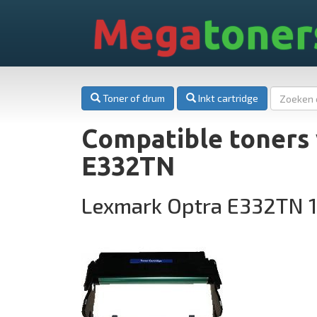
Mega
toner
Toner of drum
Inkt cartridge
Compatible toners
E332TN
Lexmark Optra E332TN 