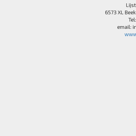
Lijs
6573 XL
Beek
Tel
email:
i
www.