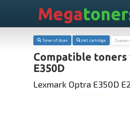
Mega
toner
Toner of drum
Inkt cartridge
Compatible toners
E350D
Lexmark Optra E350D E