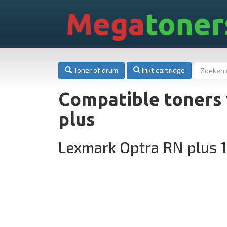
Mega
toner
Toner of drum
Inkt cartridge
Compatible toners
plus
Lexmark Optra RN plus 