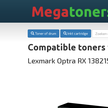
Mega
toner
Toner of drum
Inkt cartridge
Compatible toners
Lexmark Optra RX 13821