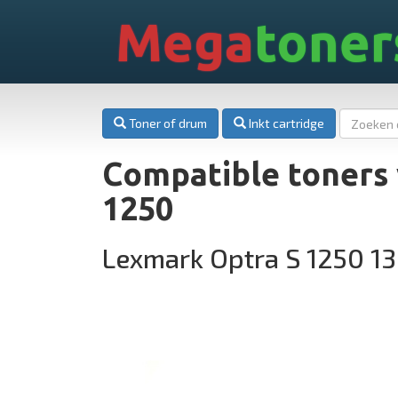
Mega
toner
Toner of drum
Inkt cartridge
Compatible toners
1250
Lexmark Optra S 1250 1