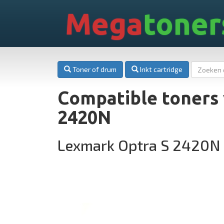
Mega
toner
Toner of drum
Inkt cartridge
Compatible toners
2420N
Lexmark Optra S 2420N