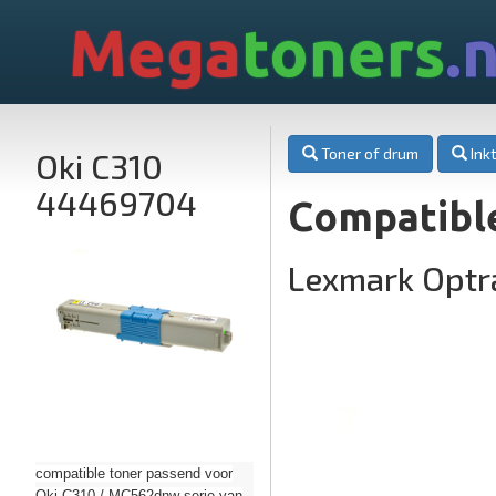
Mega
toners
.n
Toner of drum
Inkt
Oki C310
44469704
Compatible
Lexmark Optr
compatible toner passend voor
Oki C310 / MC562dnw serie van