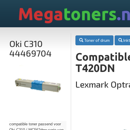
Mega
toners
.n
Toner of drum
Inkt
Oki C310
44469704
Compatibl
T420DN
Lexmark Optr
compatible toner passend voor
Oki C310 / MC562dnw serie van