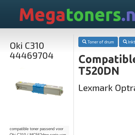
Mega
toners
.n
Toner of drum
Inkt
Oki C310
44469704
Compatibl
T520DN
Lexmark Opt
compatible toner passend voor
Oki C310 / MC562dnw serie van