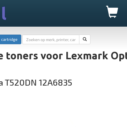
l
 cartridge
e toners voor Lexmark Op
ra T520DN 12A6835