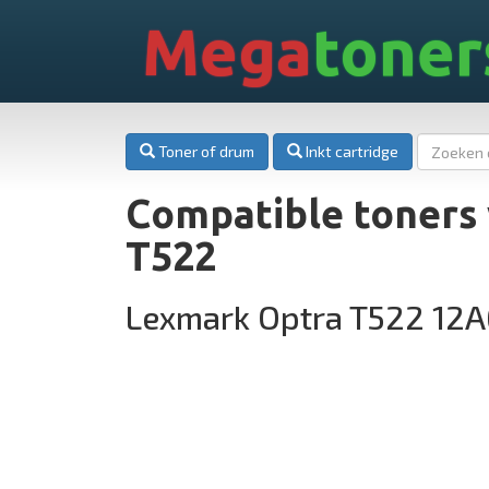
Mega
toner
Toner of drum
Inkt cartridge
Compatible toners
T522
Lexmark Optra T522 12