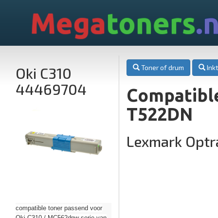
Mega
toners
.n
Toner of drum
Inkt
Oki C310
44469704
Compatibl
T522DN
Lexmark Opt
compatible toner passend voor
Oki C310 / MC562dnw serie van