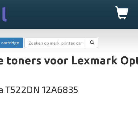
l
 cartridge
e toners voor Lexmark Op
ra T522DN 12A6835