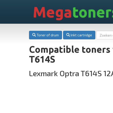
Mega
toner
Toner of drum
Inkt cartridge
Compatible toners
T614S
Lexmark Optra T614S 1