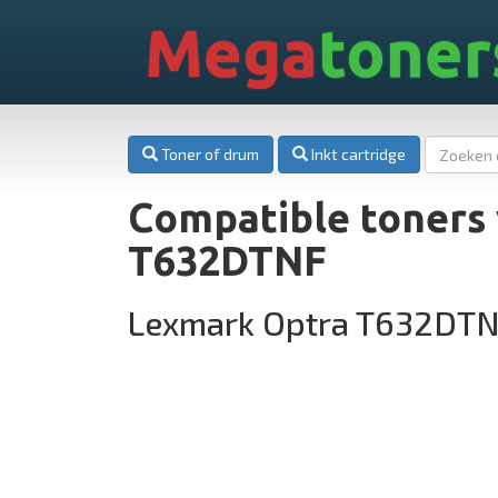
Mega
toner
Toner of drum
Inkt cartridge
Compatible toners
T632DTNF
Lexmark Optra T632DTN