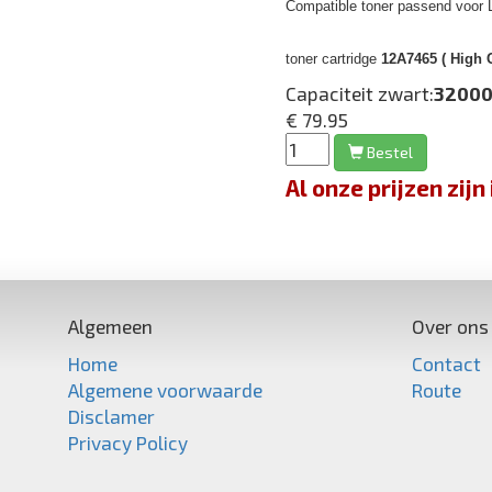
Compatible toner passend voor 
toner cartridge
12A7465 ( High C
Capaciteit zwart:
32000
€ 79.95
Bestel
Al onze prijzen zi
Algemeen
Over ons
Home
Contact
Algemene voorwaarde
Route
Disclamer
Privacy Policy