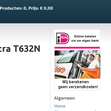
Producten:
0
, Prijs: €
0,00
tra T632N
Algemeen
Home