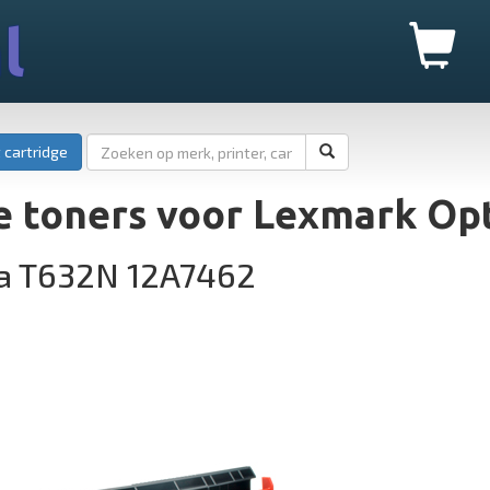
l
 cartridge
e toners voor Lexmark Op
a T632N 12A7462