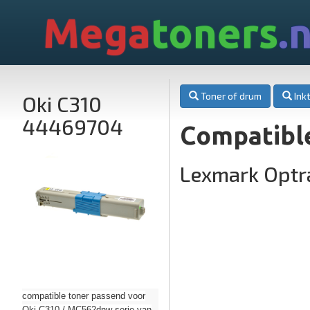
Mega
toners
.n
Toner of drum
Inkt
Oki C310
44469704
Compatibl
Lexmark Optr
compatible toner passend voor
Oki C310 / MC562dnw serie van