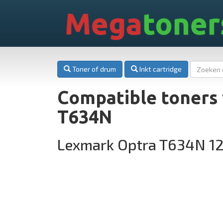
Mega
toner
Toner of drum
Inkt cartridge
Compatible toners
T634N
Lexmark Optra T634N 1