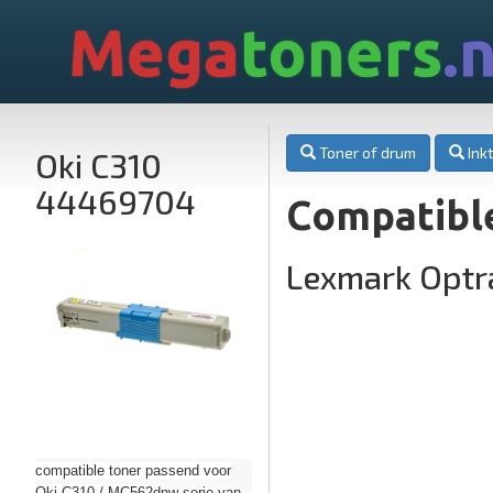
Mega
toners
.n
Toner of drum
Inkt
Oki C310
44469704
Compatibl
Lexmark Optr
compatible toner passend voor
Oki C310 / MC562dnw serie van