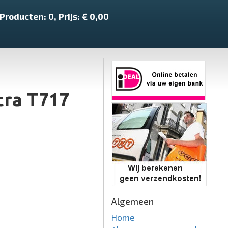
Producten:
0
, Prijs: €
0,00
tra T717
Algemeen
Home