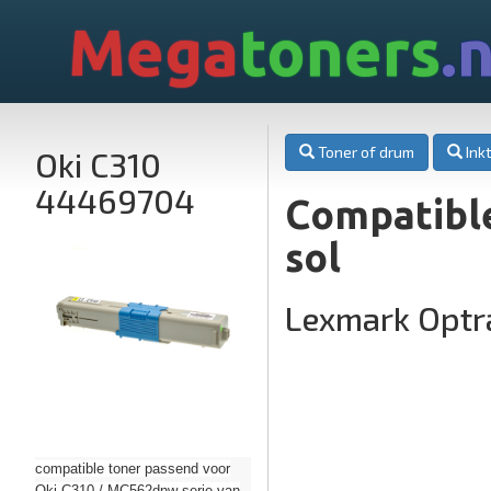
Mega
toners
.n
Toner of drum
Inkt
Oki C310
44469704
Compatibl
sol
Lexmark Optr
compatible toner passend voor
Oki C310 / MC562dnw serie van