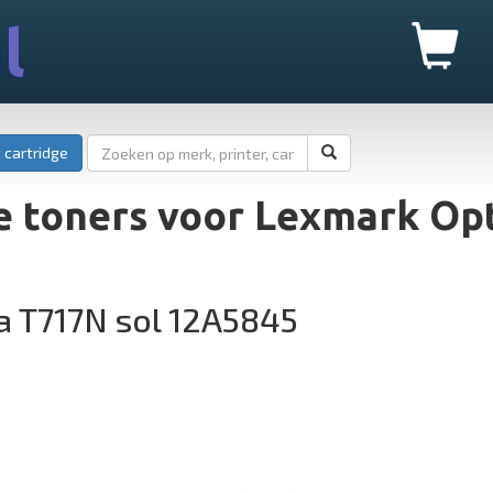
l
 cartridge
e toners voor Lexmark Op
a T717N sol 12A5845