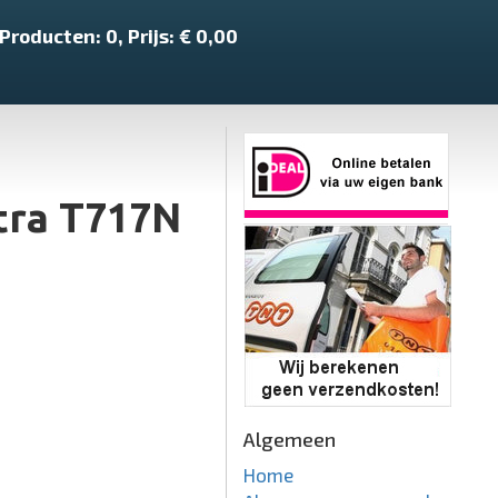
Producten:
0
, Prijs: €
0,00
tra T717N
Algemeen
Home