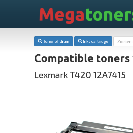
Mega
toner
Toner of drum
Inkt cartridge
Compatible toners
Lexmark T420 12A7415