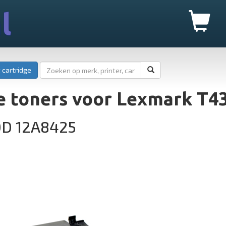
l
 cartridge
e toners voor Lexmark T4
0D 12A8425