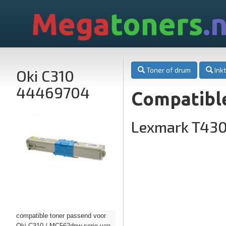
Mega
toners
.n
Toner of drum
Inkt
Oki C310
44469704
Compatibl
Lexmark T43
compatible toner passend voor
Oki C310 / MC562dnw serie van