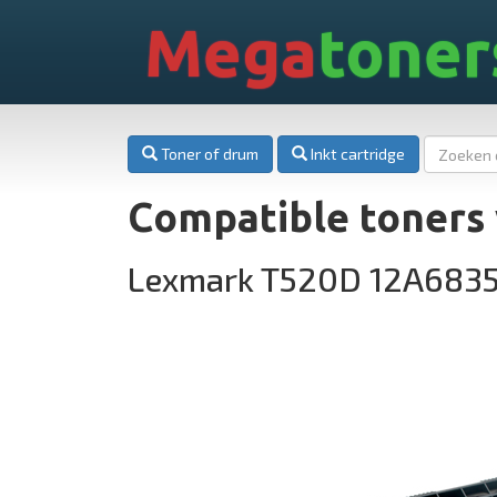
Mega
toner
Toner of drum
Inkt cartridge
Compatible toners
Lexmark T520D 12A683