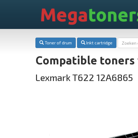
Mega
toner
Toner of drum
Inkt cartridge
Compatible toners
Lexmark T622 12A6865